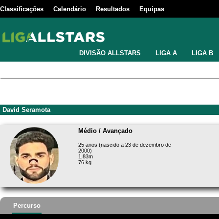
Classificações
Calendário
Resultados
Equipas
DIVISÃO ALLSTARS
LIGA A
LIGA B
David Seramota
Médio / Avançado
25 anos (nascido a 23 de dezembro de
2000)
1,83m
76 kg
Percurso