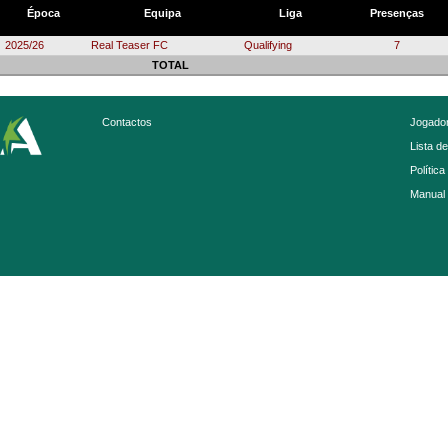
Época
Equipa
Liga
Presenças
2025/26
Real Teaser FC
Qualifying
7
TOTAL
Contactos
Jogador
Lista d
Política
Manual 