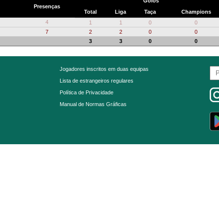
Golos
Presenças
Total
Liga
Taça
Champions
4
1
1
0
0
7
2
2
0
0
3
3
0
0
Jogadores inscritos em duas equipas
Lista de estrangeiros regulares
Política de Privacidade
Manual de Normas Gráficas