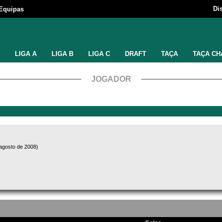
Di
Equipas
LIGA A
LIGA B
LIGA C
DRAFT
TAÇA
TAÇA CH
JOGADOR
 agosto de 2008)