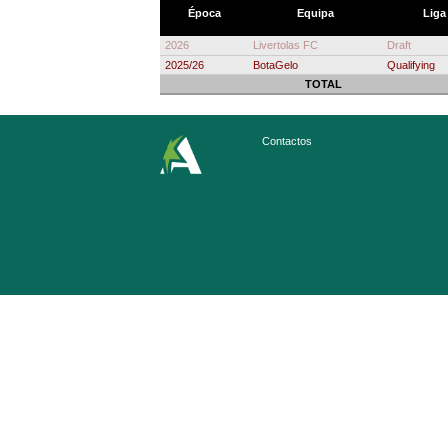
Época
Equipa
Liga
2026
Livertolas FC
Draft
2025/26
BotaGelo
Qualifying
TOTAL
Contactos