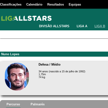
Classificações
Calendário
Resultados
Equipas
DIVISÃO ALLSTARS
LIGA A
LIGA B
Nuno Lopes
Defesa / Médio
34 anos (nascido a 15 de julho de 1992)
1,75m
74 kg
Percurso
Palmarés