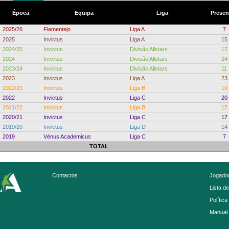
Época
Equipa
Liga
Presen
2025/26
Flamentejo
Liga A
7
2025
Invictus
Liga A
15
2024/25
Invictus
Divisão Allstars
17
2024
Invictus
Divisão Allstars
24
2023/24
Invictus
Divisão Allstars
11
2023
Invictus
Liga A
23
2022/23
Invictus
Liga B
19
2022
Invictus
Liga C
20
2021/22
Invictus
Liga B
17
2020/21
Invictus
Liga C
17
2019/20
Invictus
Liga D
14
2019
Vénus Academicus
Liga C
7
TOTAL
Contactos
Jogador
Lista d
Política
Manual 