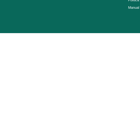
Manual 