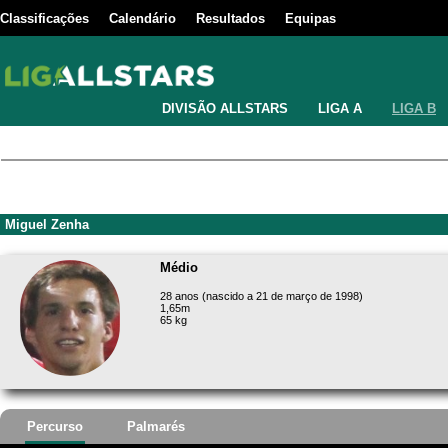
Classificações
Calendário
Resultados
Equipas
DIVISÃO ALLSTARS
LIGA A
LIGA B
Miguel Zenha
Médio
28 anos (nascido a 21 de março de 1998)
1,65m
65 kg
Percurso
Palmarés