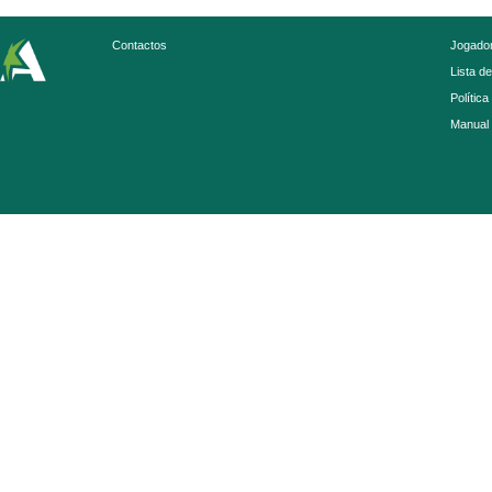
Contactos
Jogador
Lista d
Política
Manual 