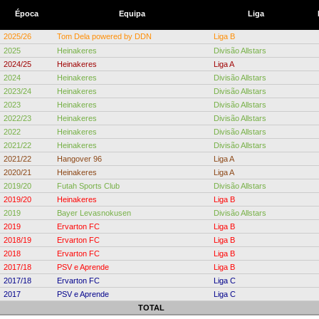
Época
Equipa
Liga
2025/26
Tom Dela powered by DDN
Liga B
2025
Heinakeres
Divisão Allstars
2024/25
Heinakeres
Liga A
2024
Heinakeres
Divisão Allstars
2023/24
Heinakeres
Divisão Allstars
2023
Heinakeres
Divisão Allstars
2022/23
Heinakeres
Divisão Allstars
2022
Heinakeres
Divisão Allstars
2021/22
Heinakeres
Divisão Allstars
2021/22
Hangover 96
Liga A
2020/21
Heinakeres
Liga A
2019/20
Futah Sports Club
Divisão Allstars
2019/20
Heinakeres
Liga B
2019
Bayer Levasnokusen
Divisão Allstars
2019
Ervarton FC
Liga B
2018/19
Ervarton FC
Liga B
2018
Ervarton FC
Liga B
2017/18
PSV e Aprende
Liga B
2017/18
Ervarton FC
Liga C
2017
PSV e Aprende
Liga C
TOTAL