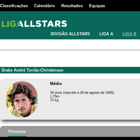
Classificações
Calendário
Resultados
Equipas
DIVISÃO ALLSTARS
LIGA A
LIGA B
Drake André Torrão-Christensen
Médio
30 anos (nascido a 28 de agosto de 1995)
1,75m
72 kg
Percurso