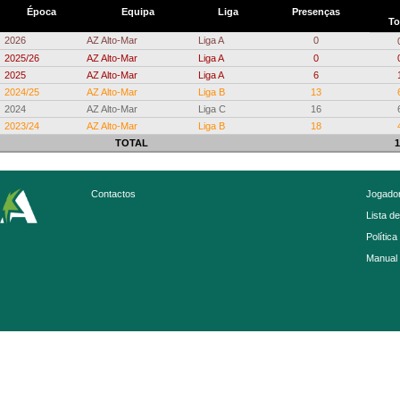
Época
Equipa
Liga
Presenças
To
2026
AZ Alto-Mar
Liga A
0
2025/26
AZ Alto-Mar
Liga A
0
2025
AZ Alto-Mar
Liga A
6
2024/25
AZ Alto-Mar
Liga B
13
2024
AZ Alto-Mar
Liga C
16
2023/24
AZ Alto-Mar
Liga B
18
TOTAL
1
Contactos
Jogador
Lista d
Política
Manual 