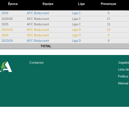
Época
Equipa
Liga
Presenças
2026
AFC Bodycount
Liga C
5
2025/26
AFC Bodycount
Liga C
17
2025
AFC Bodycount
Liga C
11
2024/25
AFC Bodycount
Liga D
10
2024
AFC Bodycount
Liga D
9
2023/24
AFC Bodycount
Liga D
9
TOTAL
Contactos
Jogador
Lista d
Política
Manual 