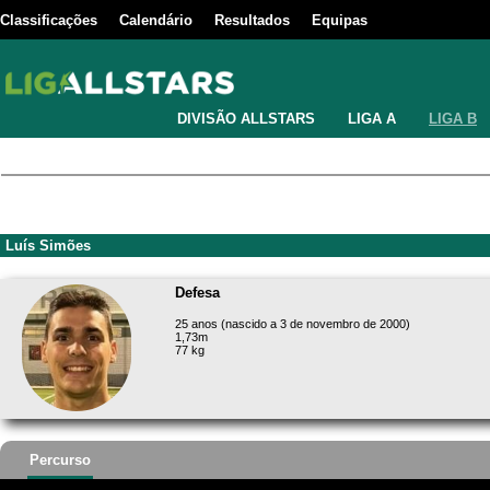
Classificações
Calendário
Resultados
Equipas
DIVISÃO ALLSTARS
LIGA A
LIGA B
Luís Simões
Defesa
25 anos (nascido a 3 de novembro de 2000)
1,73m
77 kg
Percurso