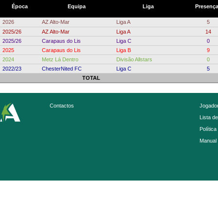
Época
Equipa
Liga
Presenç
2026
AZ Alto-Mar
Liga A
5
2025/26
AZ Alto-Mar
Liga A
14
2025/26
Carapaus do Lis
Liga C
0
2025
Carapaus do Lis
Liga B
9
2024
Metz Lá Dentro
Divisão Allstars
0
2022/23
ChesterNited FC
Liga C
5
TOTAL
Contactos
Jogador
Lista d
Política
Manual 