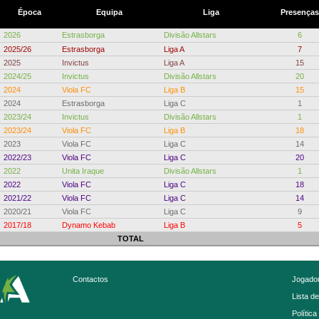
Época
Equipa
Liga
Presenças
2026
Estrasborga
Divisão Allstars
6
2025/26
Estrasborga
Liga A
7
2025
Invictus
Liga A
15
2024/25
Invictus
Divisão Allstars
20
2024
Viola FC
Liga B
15
2024
Estrasborga
Liga C
1
2023/24
Invictus
Divisão Allstars
1
2023/24
Viola FC
Liga B
18
2023
Viola FC
Liga C
14
2022/23
Viola FC
Liga C
20
2022
Unita Iraque
Divisão Allstars
1
2022
Viola FC
Liga C
18
2021/22
Viola FC
Liga C
14
2020/21
Viola FC
Liga C
9
2017/18
Dynamo Kebab
Liga B
5
TOTAL
Contactos
Jogador
Lista d
Política