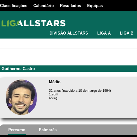
Classificações
Calendário
Resultados
Equipas
DIVISÃO ALLSTARS
LIGA A
LIGA B
Guilherme Castro
Médio
32 anos (nascido a 10 de março de 1994)
1,76m
68 kg
Percurso
Palmarés