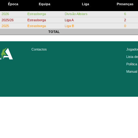
Época
Equipa
Liga
Presenças
2026
Estrasborga
Divisão Allstars
6
2025/26
Estrasborga
Liga A
2
2025
Estrasborga
Liga B
0
TOTAL
Contactos
Jogador
Lista d
Política
Manual 