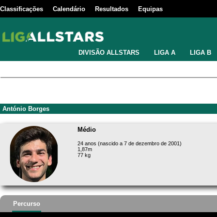
Classificações
Calendário
Resultados
Equipas
DIVISÃO ALLSTARS
LIGA A
LIGA B
António Borges
Médio
24 anos (nascido a 7 de dezembro de 2001)
1,87m
77 kg
Percurso