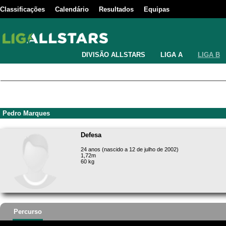
Classificações
Calendário
Resultados
Equipas
DIVISÃO ALLSTARS
LIGA A
LIGA B
Pedro Marques
Defesa
24 anos (nascido a 12 de julho de 2002)
1,72m
60 kg
Percurso