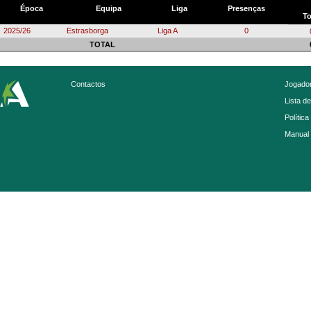
Época
Equipa
Liga
Presenças
To
2025/26
Estrasborga
Liga A
0
TOTAL
Contactos
Jogador
Lista d
Política
Manual 