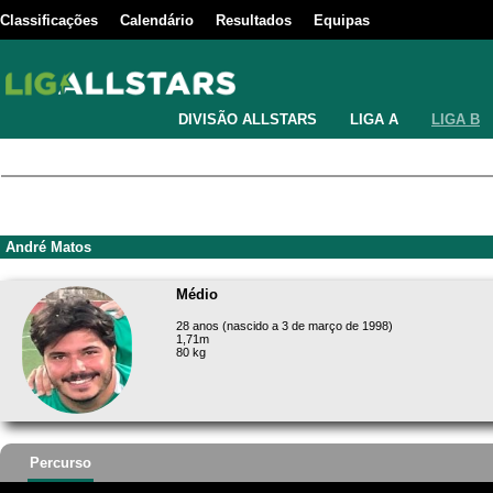
Classificações
Calendário
Resultados
Equipas
DIVISÃO ALLSTARS
LIGA A
LIGA B
André Matos
Médio
28 anos (nascido a 3 de março de 1998)
1,71m
80 kg
Percurso