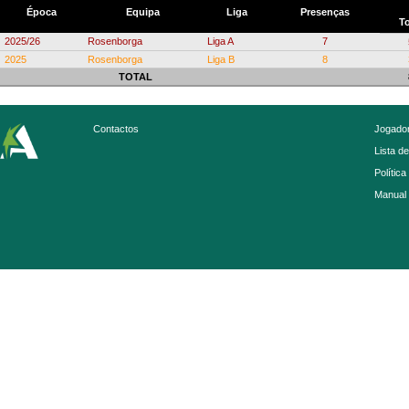
Época
Equipa
Liga
Presenças
To
2025/26
Rosenborga
Liga A
7
2025
Rosenborga
Liga B
8
TOTAL
Contactos
Jogador
Lista d
Política
Manual 