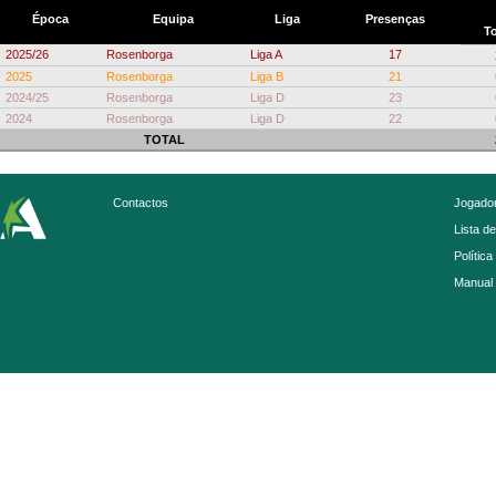
Época
Equipa
Liga
Presenças
To
2025/26
Rosenborga
Liga A
17
2025
Rosenborga
Liga B
21
2024/25
Rosenborga
Liga D
23
2024
Rosenborga
Liga D
22
TOTAL
Contactos
Jogador
Lista d
Política
Manual 