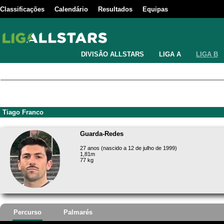
Classificações
Calendário
Resultados
Equipas
DIVISÃO ALLSTARS
LIGA A
LIGA B
Tiago Franco
Guarda-Redes
27 anos (nascido a 12 de julho de 1999)
1,81m
77 kg
Percurso
Palmarés