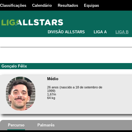
Classificações
Calendário
Resultados
Equipas
DIVISÃO ALLSTARS
LIGA A
LIGA B
Gonçalo Félix
Médio
26 anos (nascido a 18 de setembro de
1999)
1,67m
64 kg
Percurso
Palmarés