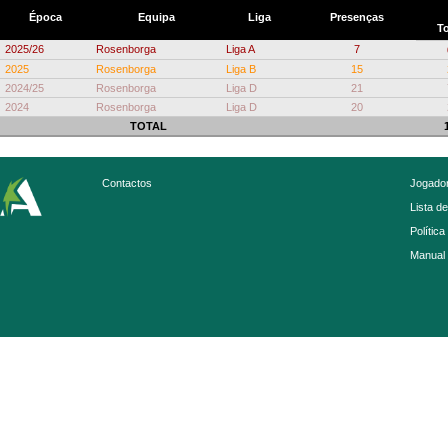
Época
Equipa
Liga
Presenças
To
2025/26
Rosenborga
Liga A
7
2025
Rosenborga
Liga B
15
2024/25
Rosenborga
Liga D
21
2024
Rosenborga
Liga D
20
TOTAL
Contactos
Jogador
Lista d
Política
Manual 