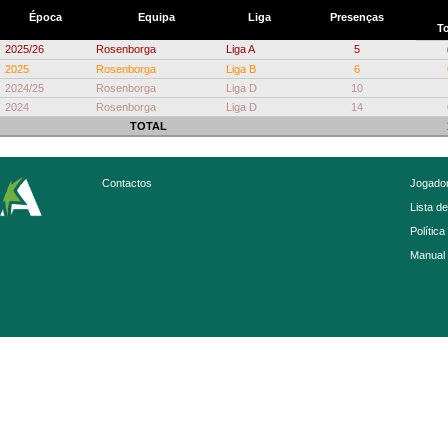
Época
Equipa
Liga
Presenças
To
2025/26
Rosenborga
Liga A
5
2025
Rosenborga
Liga B
6
2024/25
Rosenborga
Liga D
10
2024
Rosenborga
Liga D
14
TOTAL
Contactos
Jogador
Lista d
Política
Manual 