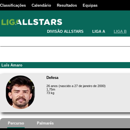
Classificações
Calendário
Resultados
Equipas
DIVISÃO ALLSTARS
LIGA A
LIGA B
Luís Amaro
Defesa
26 anos (nascido a 27 de janeiro de 2000)
1,75m
73 kg
Percurso
Palmarés