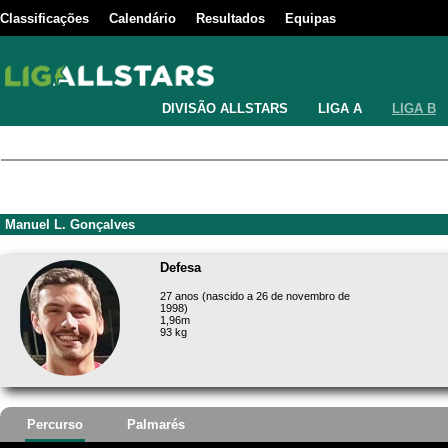
Classificações
Calendário
Resultados
Equipas
DIVISÃO ALLSTARS
LIGA A
LIGA B
Manuel L. Gonçalves
Defesa
27 anos (nascido a 26 de novembro de
1998)
1,96m
93 kg
Percurso
Palmarés