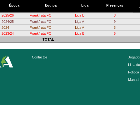
Época
Equipa
Liga
Presenças
2025/26
Frankfruta FC
Liga B
3
2024/25
Frankfruta FC
Liga A
9
2024
Frankfruta FC
Liga A
3
2023/24
Frankfruta FC
Liga B
6
TOTAL
Contactos
Jogador
Lista d
Política
Manual 