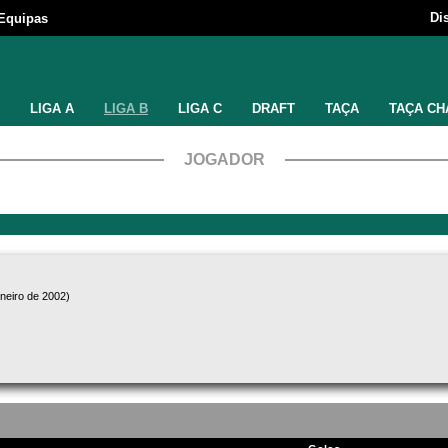
Di
Equipas
LIGA A
LIGA B
LIGA C
DRAFT
TAÇA
TAÇA CH
JOGADOR
aneiro de 2002)