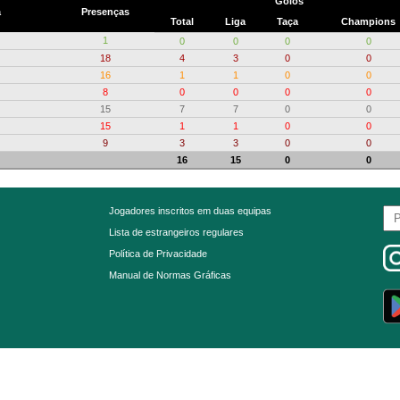
Golos
a
Presenças
Total
Liga
Taça
Champions
1
0
0
0
0
18
4
3
0
0
16
1
1
0
0
8
0
0
0
0
15
7
7
0
0
15
1
1
0
0
9
3
3
0
0
16
15
0
0
Jogadores inscritos em duas equipas
Lista de estrangeiros regulares
Política de Privacidade
Manual de Normas Gráficas