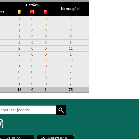
Cartões
Nomeações
ns
2
1
0
0
1
0
0
6
1
0
0
9
1
0
0
5
1
0
0
5
2
0
0
11
3
0
0
1
0
0
0
10
1
0
0
5
0
0
1
7
0
0
0
7
1
0
0
7
12
0
1
75