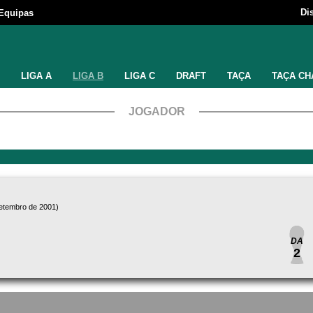
Di
Equipas
LIGA A
LIGA B
LIGA C
DRAFT
TAÇA
TAÇA CH
JOGADOR
setembro de 2001)
DA
2