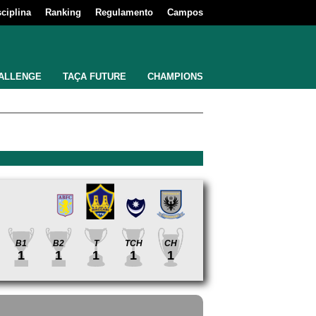
sciplina
Ranking
Regulamento
Campos
ALLENGE
TAÇA FUTURE
CHAMPIONS
B1
B2
T
TCH
CH
1
1
1
1
1