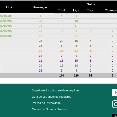
Golos
Liga
Presenças
Total
Liga
Taça
Champio
o Allstars
7
4
4
0
0
o Allstars
23
17
10
5
2
o Allstars
21
13
11
2
0
o Allstars
24
17
9
7
1
o Allstars
17
9
6
2
1
25
22
15
7
0
15
6
3
3
0
B
19
18
13
3
2
B
14
9
9
0
0
C
21
18
15
3
0
C
20
18
16
2
0
C
15
9
9
0
0
160
120
34
6
Jogadores inscritos em duas equipas
Lista de estrangeiros regulares
Política de Privacidade
Manual de Normas Gráficas