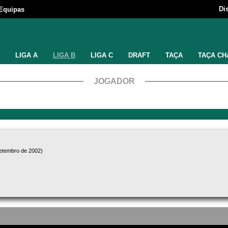
Di
Equipas
LIGA A
LIGA B
LIGA C
DRAFT
TAÇA
TAÇA CH
JOGADOR
setembro de 2002)