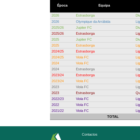
Época
Equipa
2026
Estrasborga
Div
2026
Olympique da Arrábida
Li
2025/26
Jupiter FC
Div
2025/26
Estrasborga
Li
2025
Jupiter FC
Div
2025
Estrasborga
Li
2024/25
Estrasborga
Li
2024/25
Viola FC
Li
2024
Viola FC
Li
2024
Estrasborga
Li
2023/24
Estrasborga
Li
2023/24
Viola FC
Li
2023
Viola FC
Li
2023
Estrasborga
Qu
2022/23
Viola FC
Li
2022
Viola FC
Li
2021/22
Viola FC
Li
TOTAL
Contactos