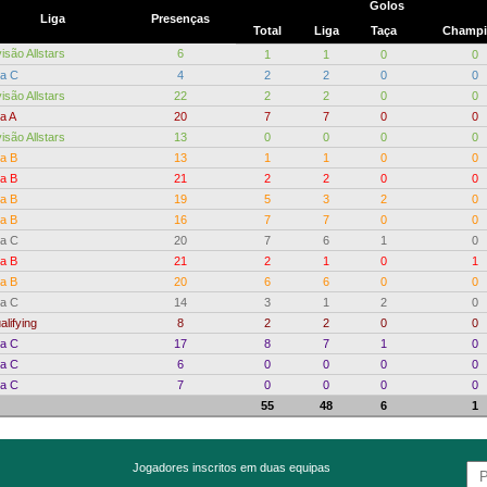
Golos
Liga
Presenças
Total
Liga
Taça
Champi
isão Allstars
6
1
1
0
0
ga C
4
2
2
0
0
isão Allstars
22
2
2
0
0
ga A
20
7
7
0
0
isão Allstars
13
0
0
0
0
ga B
13
1
1
0
0
ga B
21
2
2
0
0
ga B
19
5
3
2
0
ga B
16
7
7
0
0
ga C
20
7
6
1
0
ga B
21
2
1
0
1
ga B
20
6
6
0
0
ga C
14
3
1
2
0
alifying
8
2
2
0
0
ga C
17
8
7
1
0
ga C
6
0
0
0
0
ga C
7
0
0
0
0
55
48
6
1
Jogadores inscritos em duas equipas