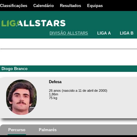
Classificações
Calendário
Resultados
Equipas
DIVISÃO ALLSTARS
LIGA A
LIGA B
Diogo Branco
Defesa
26 anos (nascido a 11 de abril de 2000)
1,86m
75 kg
Percurso
Palmarés