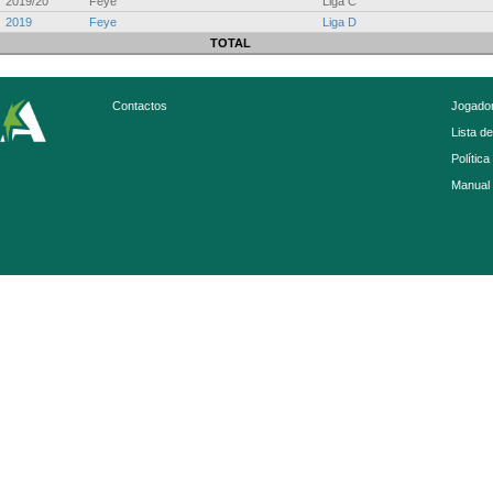
2019/20
Feye
Liga C
2019
Feye
Liga D
TOTAL
Contactos
Jogador
Lista d
Política
Manual 