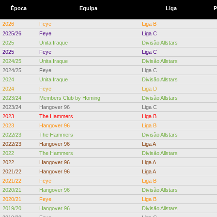
Época
Equipa
Liga
P
2026
Feye
Liga B
2025/26
Feye
Liga C
2025
Unita Iraque
Divisão Allstars
2025
Feye
Liga C
2024/25
Unita Iraque
Divisão Allstars
2024/25
Feye
Liga C
2024
Unita Iraque
Divisão Allstars
2024
Feye
Liga D
2023/24
Members Club by Homing
Divisão Allstars
2023/24
Hangover 96
Liga C
2023
The Hammers
Liga B
2023
Hangover 96
Liga B
2022/23
The Hammers
Divisão Allstars
2022/23
Hangover 96
Liga A
2022
The Hammers
Divisão Allstars
2022
Hangover 96
Liga A
2021/22
Hangover 96
Liga A
2021/22
Feye
Liga B
2020/21
Hangover 96
Divisão Allstars
2020/21
Feye
Liga B
2019/20
Hangover 96
Divisão Allstars