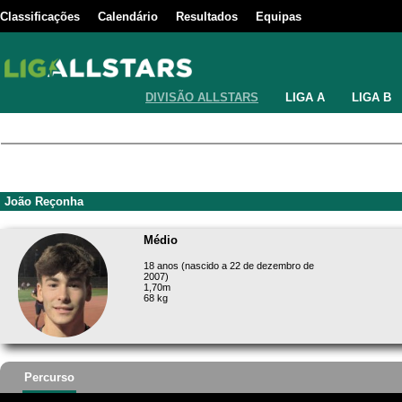
Classificações
Calendário
Resultados
Equipas
DIVISÃO ALLSTARS
LIGA A
LIGA B
João Reçonha
Médio
18 anos (nascido a 22 de dezembro de
2007)
1,70m
68 kg
Percurso