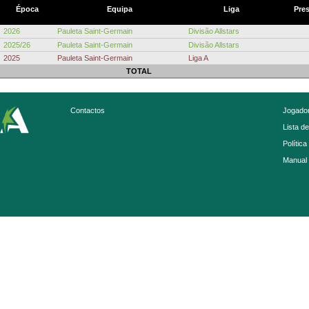
Época
Equipa
Liga
Pre
2026
Pauleta Saint-Germain
Divisão Allstars
2025/26
Pauleta Saint-Germain
Divisão Allstars
2025
Pauleta Saint-Germain
Liga A
TOTAL
Contactos
Jogador
Lista d
Política
Manual 