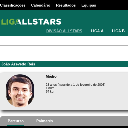
Classificações
Calendário
Resultados
Equipas
DIVISÃO ALLSTARS
LIGA A
LIGA B
João Azevedo Reis
Médio
23 anos (nascido a 1 de fevereiro de 2003)
1,80m
74 kg
Percurso
Palmarés