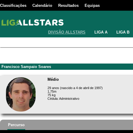
Classificações
Calendário
Resultados
Equipas
DIVISÃO ALLSTARS
LIGA A
LIGA B
Francisco Sampaio Soares
Médio
29 anos (nascido a 4 de abril de 1997)
1,75m
75 kg
Cédula: Administrativo
Percurso