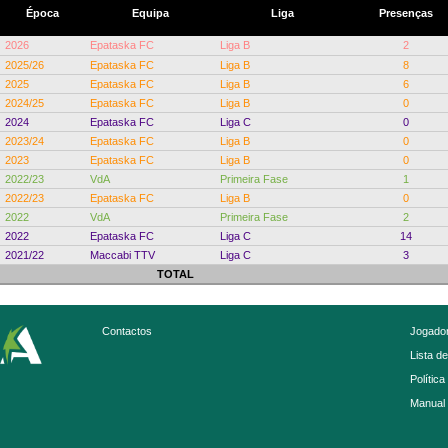
Época
Equipa
Liga
Presenças
2026
Epataska FC
Liga B
2
2025/26
Epataska FC
Liga B
8
2025
Epataska FC
Liga B
6
2024/25
Epataska FC
Liga B
0
2024
Epataska FC
Liga C
0
2023/24
Epataska FC
Liga B
0
2023
Epataska FC
Liga B
0
2022/23
VdA
Primeira Fase
1
2022/23
Epataska FC
Liga B
0
2022
VdA
Primeira Fase
2
2022
Epataska FC
Liga C
14
2021/22
Maccabi TTV
Liga C
3
TOTAL
Contactos
Jogador
Lista d
Política
Manual 