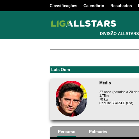
Classificações
Calendário
Resultados
DIVISÃO ALLSTARS
Luís Oom
Médio
27 anos (nascido a 20 de 
1,75m
70 kg
Cédula: 50465LE (Ext)
Percurso
Palmarés