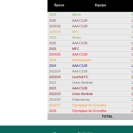
Época
Equipa
2026
Abreu
2026
AAA CSJB
L
2025/26
AAA CSJB
L
2025/26
MFC
2025
Abreu
2025
AAA CSJB
L
2025
MFC
Q
2024/25
AAA CSJB
L
2024
Wolveraction
L
2024
AAA CSJB
2023/24
AAA CSJB
2023/24
Liverfull FC
Q
2023
Union Berlinde
2023
AAA CSJB
Q
2022/23
Union Berlinde
Q
2019/20
Galaratavay
2016/17
Olympique de Groselha
L
2016
Olympique de Groselha
L
TOTAL