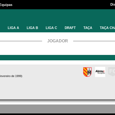
Di
Equipas
LIGA A
LIGA B
LIGA C
DRAFT
TAÇA
TAÇA CH
JOGADOR
fevereiro de 1999)