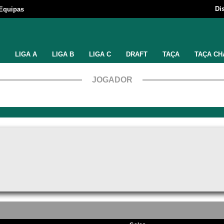
Di
Equipas
LIGA A
LIGA B
LIGA C
DRAFT
TAÇA
TAÇA CH
JOGADOR