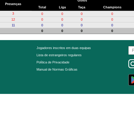
Golos
Presenças
Total
Liga
Taça
Champions
3
0
0
0
0
12
0
0
0
0
11
0
0
0
0
0
0
0
0
Jogadores inscritos em duas equipas
Lista de estrangeiros regulares
Política de Privacidade
Manual de Normas Gráficas