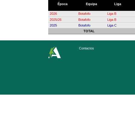
Época
Equipa
Liga
2026
Botafofo
Liga B
2025/26
Botafofo
Liga B
2025
Botafofo
Liga C
TOTAL
Contactos