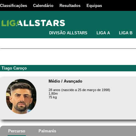
Classificações
Calendário
Resultados
Equipas
DIVISÃO ALLSTARS
LIGA A
LIGA B
Tiago Caroço
Médio / Avançado
28 anos (nascido a 25 de março de 1998)
1,80m
75 kg
Percurso
Palmarés