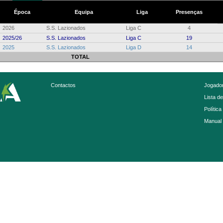
Época
Equipa
Liga
Presenças
2026
S.S. Lazionados
Liga C
4
2025/26
S.S. Lazionados
Liga C
19
2025
S.S. Lazionados
Liga D
14
TOTAL
Contactos
Jogador
Lista d
Política
Manual 