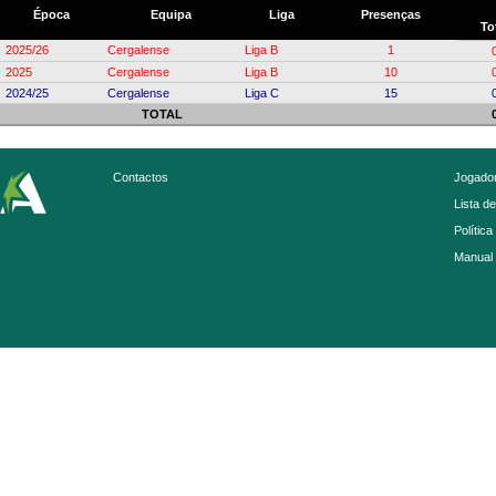
Época
Equipa
Liga
Presenças
To
2025/26
Cergalense
Liga B
1
2025
Cergalense
Liga B
10
2024/25
Cergalense
Liga C
15
TOTAL
Contactos
Jogador
Lista d
Política
Manual 