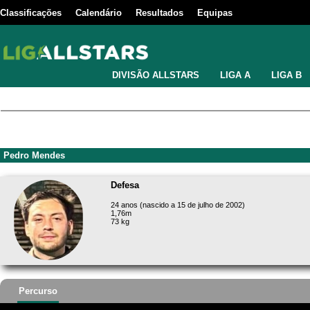
Classificações
Calendário
Resultados
Equipas
DIVISÃO ALLSTARS
LIGA A
LIGA B
Pedro Mendes
Defesa
24 anos (nascido a 15 de julho de 2002)
1,76m
73 kg
Percurso