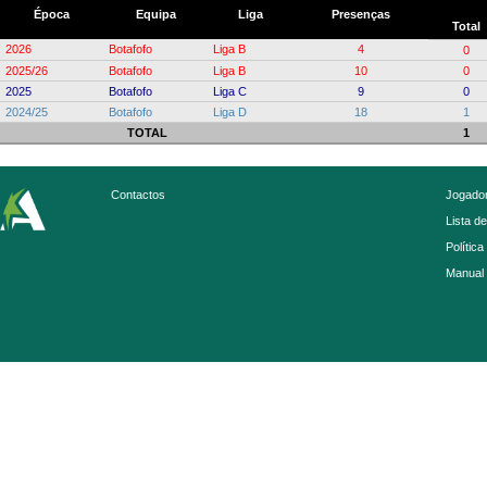
Época
Equipa
Liga
Presenças
Total
2026
Botafofo
Liga B
4
0
2025/26
Botafofo
Liga B
10
0
2025
Botafofo
Liga C
9
0
2024/25
Botafofo
Liga D
18
1
TOTAL
1
Contactos
Jogador
Lista d
Política
Manual 