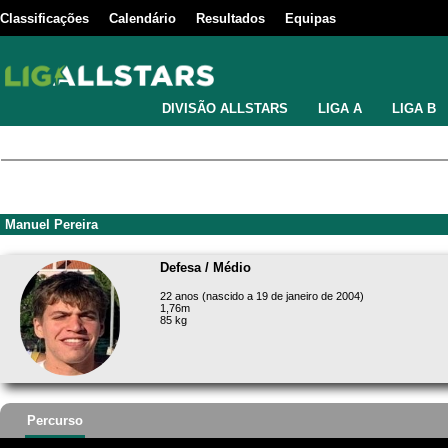
Classificações
Calendário
Resultados
Equipas
DIVISÃO ALLSTARS
LIGA A
LIGA B
Manuel Pereira
Defesa / Médio
22 anos (nascido a 19 de janeiro de 2004)
1,76m
85 kg
Percurso