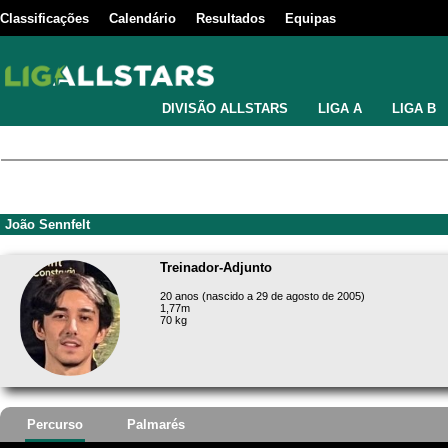
Classificações
Calendário
Resultados
Equipas
DIVISÃO ALLSTARS
LIGA A
LIGA B
João Sennfelt
Treinador-Adjunto
20 anos (nascido a 29 de agosto de 2005)
1,77m
70 kg
Percurso
Palmarés