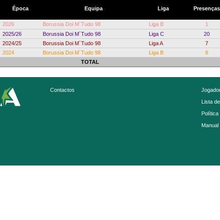
Época
Equipa
Liga
Presenças
2026
Borussia Doi M´Tudo 98
Liga B
1
2025/26
Borussia Doi M´Tudo 98
Liga C
20
2024/25
Borussia Doi M´Tudo 98
Liga A
7
2024
Borussia Doi M´Tudo 98
Liga B
8
TOTAL
Contactos
Jogador
Lista d
Política
Manual 