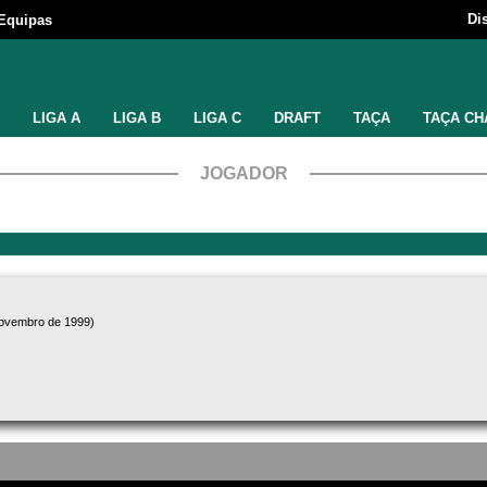
Di
Equipas
LIGA A
LIGA B
LIGA C
DRAFT
TAÇA
TAÇA CH
JOGADOR
novembro de 1999)