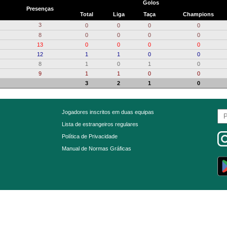
Golos
Presenças
Total
Liga
Taça
Champions
3
0
0
0
0
8
0
0
0
0
13
0
0
0
0
12
1
1
0
0
8
1
0
1
0
9
1
1
0
0
3
2
1
0
Jogadores inscritos em duas equipas
Lista de estrangeiros regulares
Política de Privacidade
Manual de Normas Gráficas