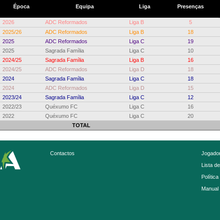
Época
Equipa
Liga
Presenças
2026
ADC Reformados
Liga B
5
2025/26
ADC Reformados
Liga B
18
2025
ADC Reformados
Liga C
19
2025
Sagrada Família
Liga C
10
2024/25
Sagrada Família
Liga B
16
2024/25
ADC Reformados
Liga D
18
2024
Sagrada Família
Liga C
18
2024
ADC Reformados
Liga D
15
2023/24
Sagrada Família
Liga C
12
2022/23
Quéxumo FC
Liga C
16
2022
Quéxumo FC
Liga C
20
TOTAL
Contactos
Jogador
Lista d
Política
Manual 