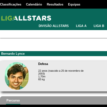
Classificações
Calendário
Resultados
Equipas
DIVISÃO ALLSTARS
LIGA A
LIGA B
Bernardo Lynce
Defesa
22 anos (nascido a 25 de novembro de
2003)
1,70m
65 kg
Percurso