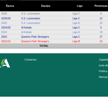
Época
Equipa
Liga
Presenças
2026
S.S. Lazionados
Liga C
6
2025/26
S.S. Lazionados
Liga C
12
2025
S.S. Lazionados
Liga D
20
2024/25
Al Kebab
Liga C
5
2024
Al Kebab
Liga D
18
2022
Queens Park Strangers
Liga C
17
2021/22
Queens Park Strangers
Liga B
15
TOTAL
Contactos
Jogador
Lista d
Política
Manual 