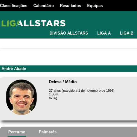
Classificações
Calendário
Resultados
Equipas
DIVISÃO ALLSTARS
LIGA A
LIGA B
André Abade
Defesa / Médio
27 anos (nascido a 1 de novembro de 1998)
1,86m
87 kg
Percurso
Palmarés