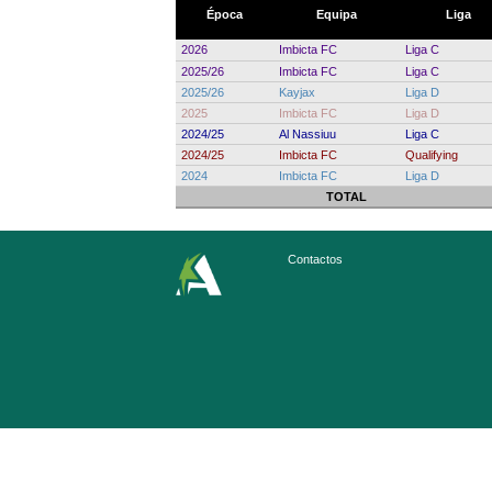
Época
Equipa
Liga
2026
Imbicta FC
Liga C
2025/26
Imbicta FC
Liga C
2025/26
Kayjax
Liga D
2025
Imbicta FC
Liga D
2024/25
Al Nassiuu
Liga C
2024/25
Imbicta FC
Qualifying
2024
Imbicta FC
Liga D
TOTAL
Contactos