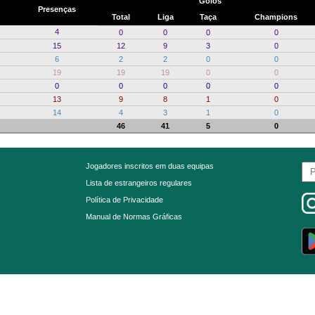
Golos
Presenças
Total
Liga
Taça
Champions
4
0
0
0
0
15
12
9
3
0
6
2
2
0
0
19
19
19
0
0
0
0
0
0
0
13
9
8
1
0
14
4
3
1
0
46
41
5
0
Jogadores inscritos em duas equipas
Lista de estrangeiros regulares
Política de Privacidade
Manual de Normas Gráficas