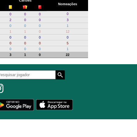
Cartões
Nomeações
0
0
0
0
2
0
0
3
0
0
0
1
1
1
0
12
0
0
0
0
0
0
0
5
0
0
0
1
3
1
0
22