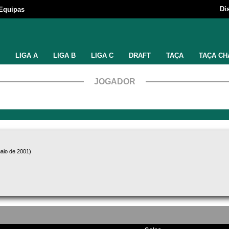
Di
Equipas
LIGA A
LIGA B
LIGA C
DRAFT
TAÇA
TAÇA CH
JOGADOR
aio de 2001)