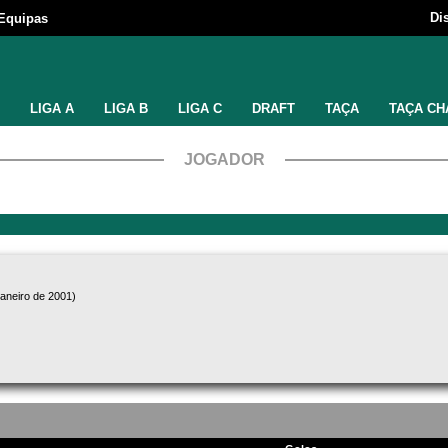
Di
Equipas
LIGA A
LIGA B
LIGA C
DRAFT
TAÇA
TAÇA CH
JOGADOR
janeiro de 2001)