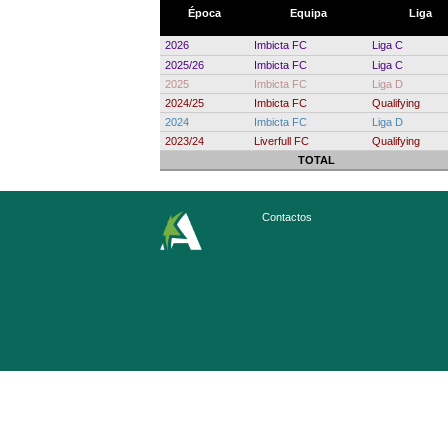
Época
Equipa
Liga
2026
Imbicta FC
Liga C
2025/26
Imbicta FC
Liga C
2025
Imbicta FC
Liga D
2024/25
Imbicta FC
Qualifying
2024
Imbicta FC
Liga D
2023/24
Liverfull FC
Qualifying
TOTAL
Contactos