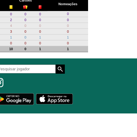
Cartões
Nomeações
0
0
0
0
2
0
0
0
4
0
0
0
3
0
0
0
1
0
1
1
0
0
0
0
10
0
1
1