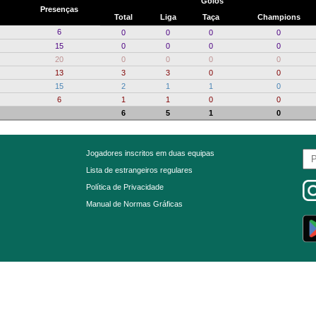
Golos
Presenças
Total
Liga
Taça
Champions
6
0
0
0
0
15
0
0
0
0
20
0
0
0
0
13
3
3
0
0
15
2
1
1
0
6
1
1
0
0
6
5
1
0
Jogadores inscritos em duas equipas
Lista de estrangeiros regulares
Política de Privacidade
Manual de Normas Gráficas