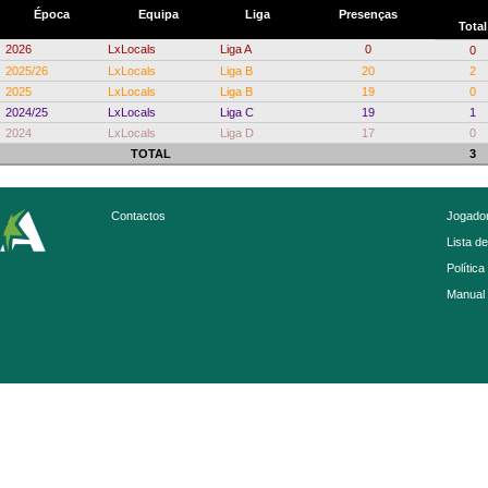
Época
Equipa
Liga
Presenças
Total
2026
LxLocals
Liga A
0
0
2025/26
LxLocals
Liga B
20
2
2025
LxLocals
Liga B
19
0
2024/25
LxLocals
Liga C
19
1
2024
LxLocals
Liga D
17
0
TOTAL
3
Contactos
Jogador
Lista d
Política
Manual 