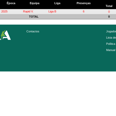
Época
Equipa
Liga
Presenças
Total
2025
Rapid V.
Liga B
6
0
TOTAL
0
Contactos
Jogador
Lista d
Política
Manual 