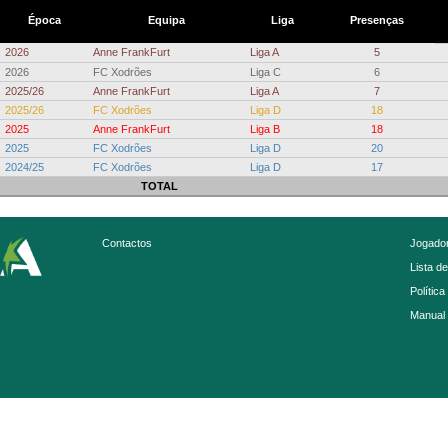
Época
Equipa
Liga
Presenças
2026
Anne FrankFurt
Liga A
5
2026
FC Xodrões
Liga C
6
2025/26
Anne FrankFurt
Liga A
7
2025/26
FC Xodrões
Liga D
18
2025
Anne FrankFurt
Liga B
18
2025
FC Xodrões
Liga D
20
2024/25
FC Xodrões
Liga D
17
TOTAL
Contactos
Jogador
Lista d
Política
Manual 