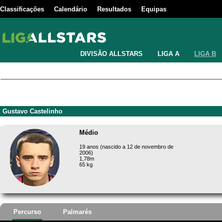
Classificações
Calendário
Resultados
Equipas
DIVISÃO ALLSTARS
LIGA A
LIGA B
Gustavo Castelinho
Médio
19 anos (nascido a 12 de novembro de
2006)
1,78m
65 kg
Percurso
Palmarés