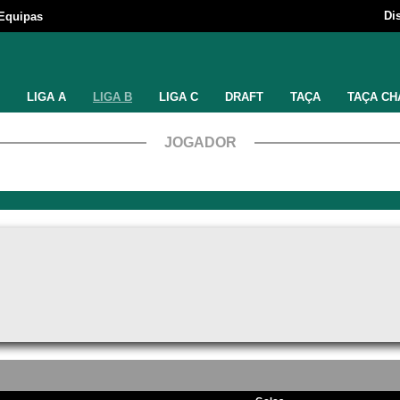
Di
Equipas
LIGA A
LIGA B
LIGA C
DRAFT
TAÇA
TAÇA CH
JOGADOR