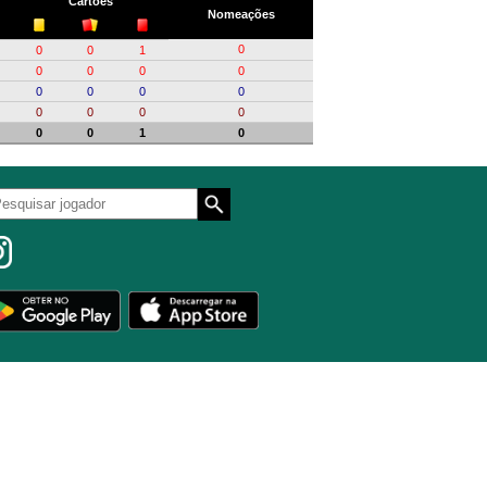
Cartões
Nomeações
0
0
0
1
0
0
0
0
0
0
0
0
0
0
0
0
0
0
1
0