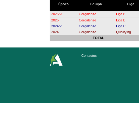
Época
Equipa
Liga
2025/26
Cergalense
Liga B
2025
Cergalense
Liga B
2024/25
Cergalense
Liga C
2024
Cergalense
Qualifying
TOTAL
Contactos