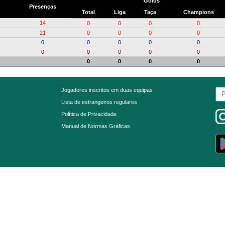
Golos
Presenças
Total
Liga
Taça
Champions
14
0
0
0
0
21
0
0
0
0
0
0
0
0
0
0
0
0
0
0
0
0
0
0
Jogadores inscritos em duas equipas
Lista de estrangeiros regulares
Política de Privacidade
Manual de Normas Gráficas