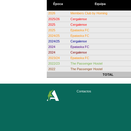
Época
Equipa
2026
Members Club by Homing
2025/26
Cergalense
2025
Cergalense
2025
Epataska FC
2024/25
Epataska FC
2024/25
Cergalense
2024
Epataska FC
2024
Cergalense
2023/24
Epataska FC
2022/23
The Passenger Hostel
2022
The Passenger Hostel
TOTAL
Contactos