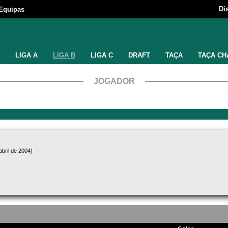
Di
Equipas
LIGA A
LIGA B
LIGA C
DRAFT
TAÇA
TAÇA CH
JOGADOR
bril de 2004)