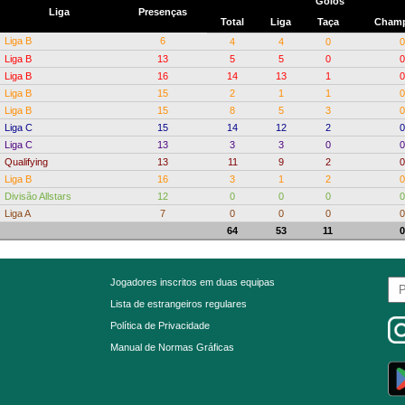
Golos
Liga
Presenças
Total
Liga
Taça
Champ
Liga B
6
4
4
0
0
Liga B
13
5
5
0
0
Liga B
16
14
13
1
0
Liga B
15
2
1
1
0
Liga B
15
8
5
3
0
Liga C
15
14
12
2
0
Liga C
13
3
3
0
0
Qualifying
13
11
9
2
0
Liga B
16
3
1
2
0
Divisão Allstars
12
0
0
0
0
Liga A
7
0
0
0
0
64
53
11
0
Jogadores inscritos em duas equipas
Lista de estrangeiros regulares
Política de Privacidade
Manual de Normas Gráficas