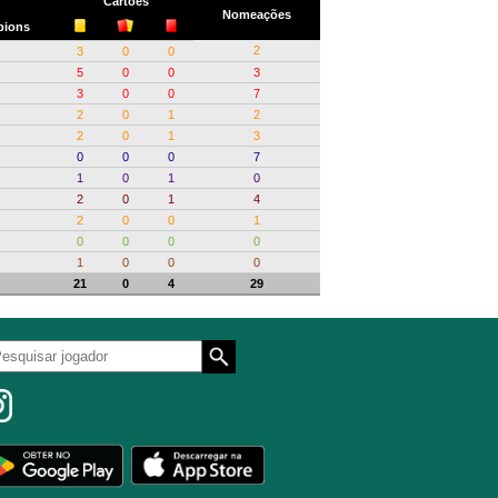
Cartões
Nomeações
ions
2
3
0
0
5
0
0
3
3
0
0
7
2
0
1
2
2
0
1
3
0
0
0
7
1
0
1
0
2
0
1
4
2
0
0
1
0
0
0
0
1
0
0
0
21
0
4
29