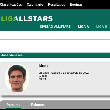
Classificações
Calendário
Resultados
Equipas
DIVISÃO ALLSTARS
LIGA A
LIGA B
José Meneses
Médio
23 anos (nascido a 13 de agosto de 2002)
1,83m
65 kg
Percurso
Palmarés