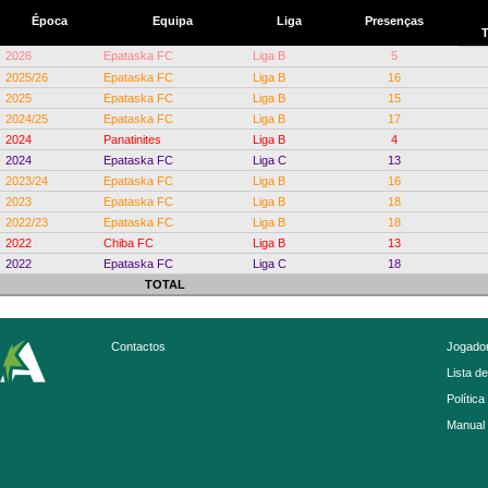
Época
Equipa
Liga
Presenças
T
2026
Epataska FC
Liga B
5
2025/26
Epataska FC
Liga B
16
2025
Epataska FC
Liga B
15
2024/25
Epataska FC
Liga B
17
2024
Panatinites
Liga B
4
2024
Epataska FC
Liga C
13
2023/24
Epataska FC
Liga B
16
2023
Epataska FC
Liga B
18
2022/23
Epataska FC
Liga B
18
2022
Chiba FC
Liga B
13
2022
Epataska FC
Liga C
18
TOTAL
Contactos
Jogador
Lista d
Política
Manual 