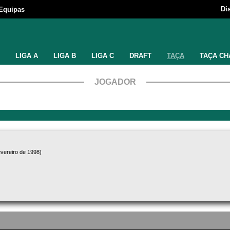
Di
Equipas
LIGA A
LIGA B
LIGA C
DRAFT
TAÇA
TAÇA CH
JOGADOR
evereiro de 1998)