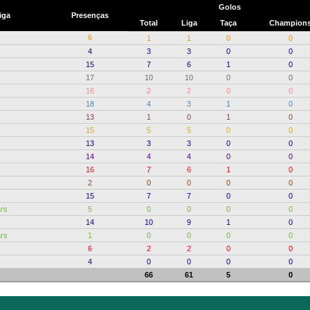
Golos
iga
Presenças
Total
Liga
Taça
Champion
6
1
1
0
0
4
3
3
0
0
15
7
6
1
0
17
10
10
0
0
16
2
2
0
0
18
4
3
1
0
13
1
0
1
0
15
5
5
0
0
13
3
3
0
0
14
4
4
0
0
16
7
6
1
0
2
0
0
0
0
15
7
7
0
0
ars
5
0
0
0
0
14
10
9
1
0
ars
1
0
0
0
0
6
2
2
0
0
4
0
0
0
0
66
61
5
0