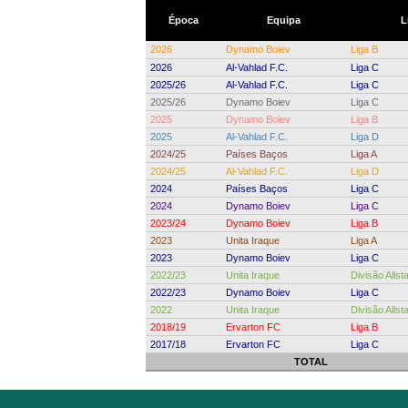
Época
Equipa
L
2026
Dynamo Boiev
Liga B
2026
Al-Vahlad F.C.
Liga C
2025/26
Al-Vahlad F.C.
Liga C
2025/26
Dynamo Boiev
Liga C
2025
Dynamo Boiev
Liga B
2025
Al-Vahlad F.C.
Liga D
2024/25
Países Baços
Liga A
2024/25
Al-Vahlad F.C.
Liga D
2024
Países Baços
Liga C
2024
Dynamo Boiev
Liga C
2023/24
Dynamo Boiev
Liga B
2023
Unita Iraque
Liga A
2023
Dynamo Boiev
Liga C
2022/23
Unita Iraque
Divisão Allst
2022/23
Dynamo Boiev
Liga C
2022
Unita Iraque
Divisão Allst
2018/19
Ervarton FC
Liga B
2017/18
Ervarton FC
Liga C
TOTAL