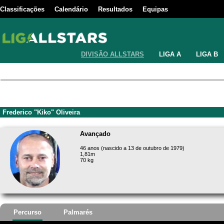
Classificações
Calendário
Resultados
Equipas
DIVISÃO ALLSTARS
LIGA A
LIGA B
Frederico "Kiko" Oliveira
Avançado
46 anos (nascido a 13 de outubro de 1979)
1,81m
70 kg
Percurso
Palmarés