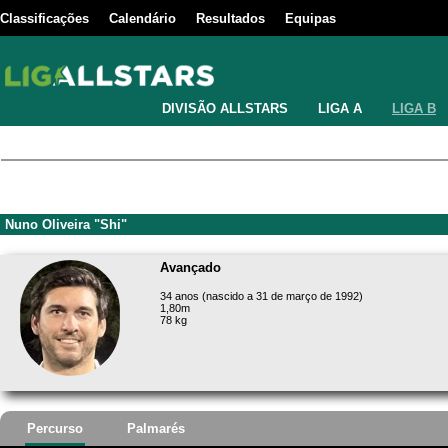
Classificações
Calendário
Resultados
Equipas
DIVISÃO ALLSTARS
LIGA A
LIGA B
Nuno Oliveira "Shi"
Avançado
34 anos (nascido a 31 de março de 1992)
1,80m
78 kg
Percurso
Palmarés