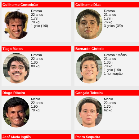
Guilherme Conceição
Guilherme Dias
Defesa
Defesa
22 anos
21 anos
1,77m
1,77m
70 kg
76 kg
1 golo (1/0)
3 golos (3/0)
Tiago Matos
Bernardo Christie
Defesa
Defesa / Médio
22 anos
21 anos
1,80m
1,83m
80 kg
79 kg
1 golo (1/0)
1 nomeação
Diogo Ribeiro
Gonçalo Teixeira
Médio
Médio
22 anos
22 anos
1,90m
1,70m
70 kg
62 kg
José Maria Inglês
Pedro Sequeira