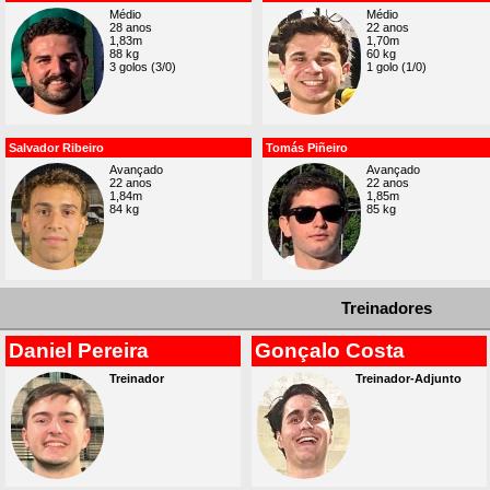
Médio
Médio
28 anos
22 anos
1,83m
1,70m
88 kg
60 kg
3 golos (3/0)
1 golo (1/0)
Salvador Ribeiro
Tomás Piñeiro
Avançado
Avançado
22 anos
22 anos
1,84m
1,85m
84 kg
85 kg
Treinadores
Daniel Pereira
Gonçalo Costa
Treinador
Treinador-Adjunto