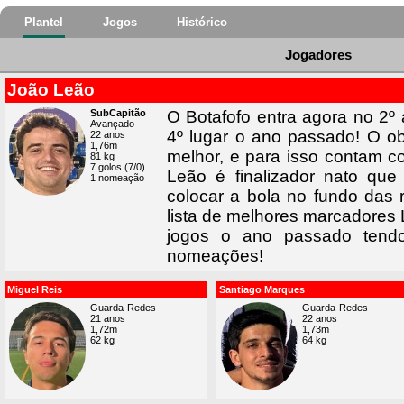
Plantel
Jogos
Histórico
Jogadores
João Leão
SubCapitão
O Botafofo entra agora no 2
Avançado
4º lugar o ano passado! O ob
22 anos
1,76m
melhor, e para isso contam 
81 kg
7 golos (7/0)
Leão é finalizador nato que
1 nomeação
colocar a bola no fundo das
lista de melhores marcadores
jogos o ano passado ten
nomeações!
Miguel Reis
Santiago Marques
Guarda-Redes
Guarda-Redes
21 anos
22 anos
1,72m
1,73m
62 kg
64 kg