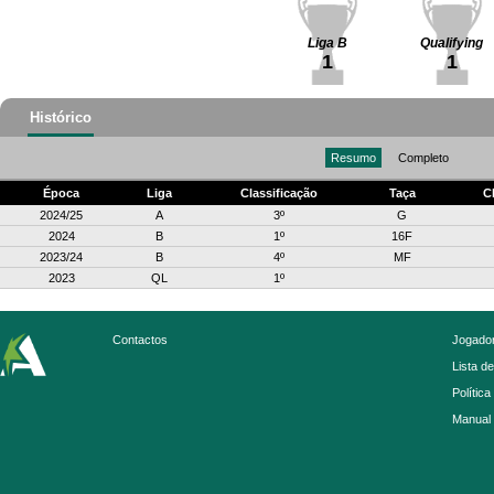
Liga B
Qualifying
1
1
Histórico
Resumo
Completo
Época
Liga
Classificação
Taça
C
2024/25
A
3º
G
2024
B
1º
16F
2023/24
B
4º
MF
2023
QL
1º
Contactos
Jogador
Lista d
Política
Manual 