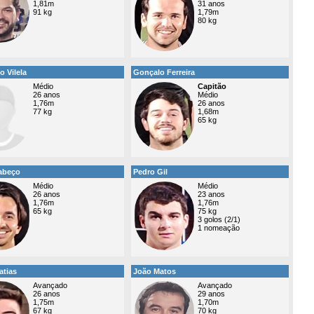
1,81m
31 anos
91 kg
1,79m
80 kg
o Vilela
Gonçalo Ferreira
Médio
Capitão
26 anos
Médio
1,76m
26 anos
77 kg
1,68m
65 kg
abeço
Pedro Gil
Médio
Médio
26 anos
23 anos
1,76m
1,76m
65 kg
75 kg
3 golos (2/1)
1 nomeação
atias
João Matos
Avançado
Avançado
26 anos
29 anos
1,75m
1,70m
67 kg
70 kg