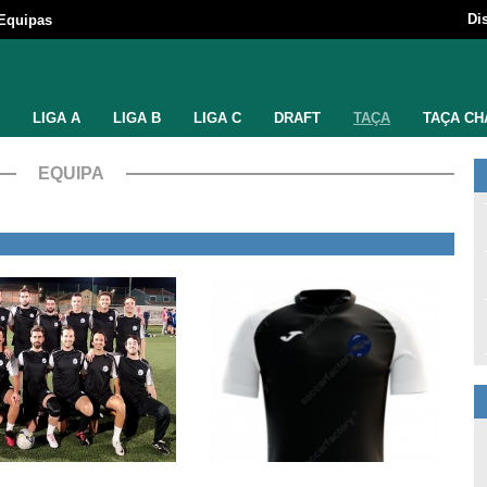
Di
Equipas
LIGA A
LIGA B
LIGA C
DRAFT
TAÇA
TAÇA CH
EQUIPA