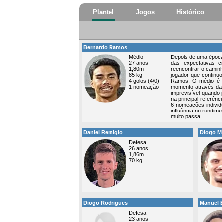
Plantel
Jogos
Histórico
Bernardo Ramos
Médio
Depois de uma época 
27 anos
das expectativas 
1,80m
reencontrar o camin
85 kg
jogador que continuo
4 golos (4/0)
Ramos. O médio é o
1 nomeação
momento através da 
imprevisível quando 
na principal referên
6 nomeações indivi
influência no rendime
muito passa
Daniel Remigio
Diogo M
Defesa
26 anos
1,86m
70 kg
Diogo Rodrigues
Manuel 
Defesa
23 anos