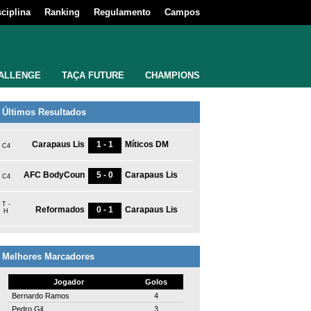
sciplina
Ranking
Regulamento
Campos
ALLENGE
TAÇA FUTURE
CHAMPIONS
Últimos Resultados
Carapaus Lis
1 - 1
Míticos DM
C4
AFC BodyCoun
5 - 0
Carapaus Lis
C4
T -
Reformados
0 - 1
Carapaus Lis
H
Melhores Marcadores
Jogador
Golos
Bernardo Ramos
4
Pedro Gil
3