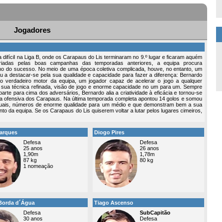
Jogadores
difícil na Liga B, onde os Carapaus do Lis terminaram no 9.º lugar e ficaram aquém
criadas pelas boas campanhas das temporadas anteriores, a equipa procura
ho do sucesso. No meio de uma época coletiva complicada, houve, no entanto, um
u a destacar-se pela sua qualidade e capacidade para fazer a diferença: Bernardo
 verdadeiro motor da equipa, um jogador capaz de acelerar o jogo a qualquer
sua técnica refinada, visão de jogo e enorme capacidade no um para um. Sempre
parte para cima dos adversários, Bernardo alia a criatividade à eficácia e tornou-se
cia ofensiva dos Carapaus. Na última temporada completa apontou 14 golos e somou
duais, números de enorme qualidade para um médio e que demonstram bem a sua
nto da equipa. Se os Carapaus do Lis quiserem voltar a lutar pelos lugares cimeiros,
arques
Diogo Pires
Defesa
Defesa
25 anos
26 anos
1,90m
1,78m
87 kg
80 kg
1 nomeação
Borda d´Água
Tiago Ascenso
Defesa
SubCapitão
30 anos
Defesa