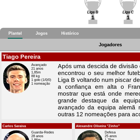
Liga B
Liga C
1
1
Plantel
Jogos
Histórico
Jogadores
Tiago Pereira
Avançado
Após uma descida de divisão o
21 anos
encontrou o seu melhor futeb
1,85m
88 kg
Liga B voltando num piscar de
1 golo (1/0/0)
1 nomeação
a confiança em alta o Fra
mostrar que está onde merece
grande destaque da equi
avançado da equipa alemã 
outras 12 nomeações para a
Carlos Saraiva
Alexandre Oliveira "Zinho"
Guarda-Redes
Defesa
28 anos
25 anos
1,86m
1,75m