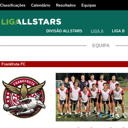
Classificações
Calendário
Resultados
Equipas
DIVISÃO ALLSTARS
LIGA A
LIGA B
EQUIPA
Frankfruta FC