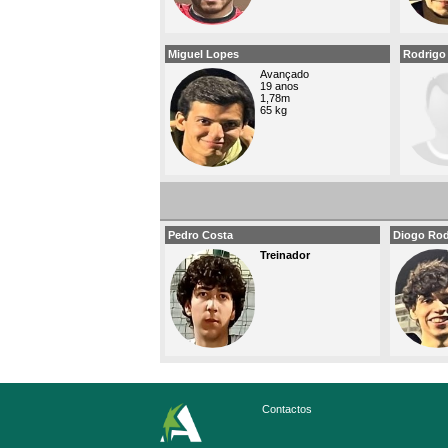
Miguel Lopes
Rodrigo 
Avançado
19 anos
1,78m
65 kg
Pedro Costa
Diogo Rod
Treinador
Contactos