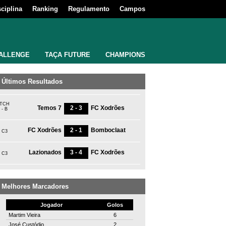
sciplina
Ranking
Regulamento
Campos
ALLENGE
TAÇA FUTURE
CHAMPIONS
Últimos Resultados
TCH
Temos 7
2 - 3
FC Xodrões
- B
FC Xodrões
2 - 1
Bomboclaat
C3
Lazionados
3 - 4
FC Xodrões
C3
Melhores Marcadores
Jogador
Golos
Martim Vieira
6
José Custódio
2