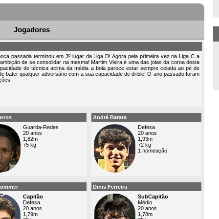
Jogadores
ca passada terminou em 3º lugar da Liga D! Agora pela primeira vez na Liga C a
ambição de se consolidar na mesma! Martim Vieira é uma das joias da coroa desta
acidade de técnica acima da média a bola parece estar sempre colada ao pé de
de bater qualquer adversário com a sua capacidade de drible! O ano passado foram
ções!
arros
André Barata
Guarda-Redes
Defesa
20 anos
20 anos
1,82m
1,93m
75 kg
72 kg
1 nomeação
Sommer
Dinis Ferreira
Capitão
SubCapitão
Defesa
Médio
20 anos
20 anos
1,79m
1,78m