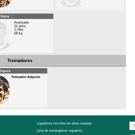
Vieira
Avançado
22 anos
1,78m
68 kg
Treinadores
rigues
Treinador-Adjunto
Jogadores inscritos em duas equipas
Lista de estrangeiros regulares