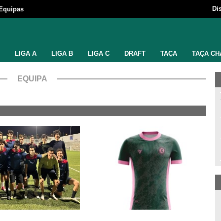
Di
Equipas
LIGA A
LIGA B
LIGA C
DRAFT
TAÇA
TAÇA CH
EQUIPA