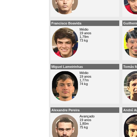
Francisco Boavida
Guilher
Médio
19 anos
1,79m
73 kg
Miguel Lameirinhas
Tomás 
Médio
19 anos
1,77m
74 kg
Alexandre Pereira
André A
Avançado
19 anos
1,80m
75 kg