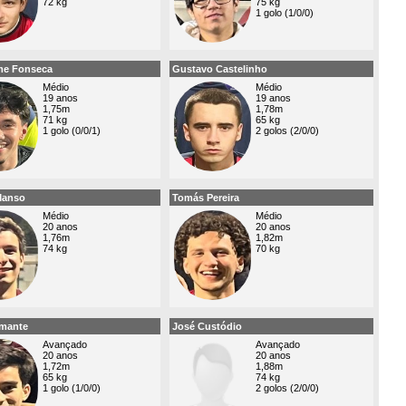
72 kg
75 kg
1 golo (1/0/0)
me Fonseca
Gustavo Castelinho
Médio
Médio
19 anos
19 anos
1,75m
1,78m
71 kg
65 kg
1 golo (0/0/1)
2 golos (2/0/0)
Manso
Tomás Pereira
Médio
Médio
20 anos
20 anos
1,76m
1,82m
74 kg
70 kg
mante
José Custódio
Avançado
Avançado
20 anos
20 anos
1,72m
1,88m
65 kg
74 kg
1 golo (1/0/0)
2 golos (2/0/0)