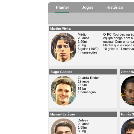
Plantel
Jogos
Histórico
Martim Vieira
Médio
O FC Xodrões na épo
20 anos
equipa chega com a 
1,90m
equipa! Com uma cap
70 kg
Martim que é capaz 
6 golos (4/0/2)
10 golos e 11 nomea
4 nomeações
Tiago Gaeiras
Victor B
Guarda-Redes
19 anos
1,95m
85 kg
1 nomeação
Manuel Estêvão
Tomás 
Defesa
20 anos
1,85m
88 kg