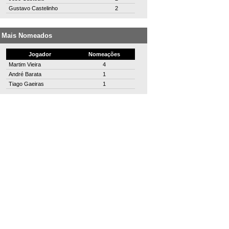
Gustavo Castelinho
2
Mais Nomeados
Jogador
Nomeações
Martim Vieira
4
André Barata
1
Tiago Gaeiras
1