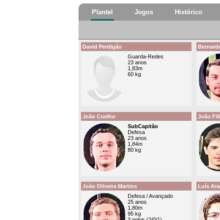
Plantel
Jogos
Histórico
David Perdigão
Bernardo
Guarda-Redes
23 anos
1,83m
60 kg
João Coelho
João Fil
SubCapitão
Defesa
23 anos
1,84m
80 kg
João Oliveira Martins
Luís Ara
Defesa / Avançado
25 anos
1,80m
95 kg
3 golos (2/0/1)