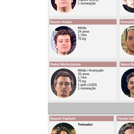
1 nomeação
Duarte Araújo
Gonçalo
Médio
24 anos
1,70m
70 kg
Pedro Michtchenko
Vasco 
Médio / Avançado
25 anos
1,74m
75 kg
1 golo (1/0/0)
1 nomeação
Raquel Capítulo
Tomás Cab
Treinador