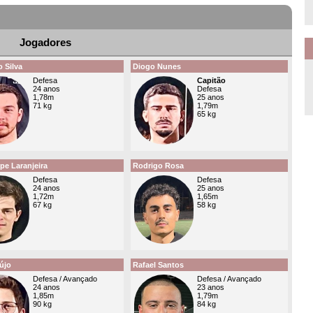
Jogadores
 Silva
Diogo Nunes
Defesa
Capitão
24 anos
Defesa
1,78m
25 anos
71 kg
1,79m
65 kg
ipe Laranjeira
Rodrigo Rosa
Defesa
Defesa
24 anos
25 anos
1,72m
1,65m
67 kg
58 kg
újo
Rafael Santos
Defesa / Avançado
Defesa / Avançado
24 anos
23 anos
1,85m
1,79m
90 kg
84 kg