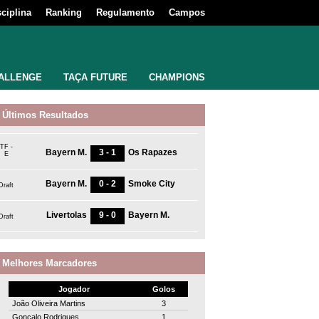
sciplina
Ranking
Regulamento
Campos
ALLENGE
TAÇA FUTURE
CHAMPIONS
Últimos Resultados
TF -
Bayern M.
3 - 1
Os Rapazes
E
Bayern M.
0 - 2
Smoke City
Draft
Livertolas
9 - 0
Bayern M.
Draft
Melhores Marcadores
Jogador
Golos
João Oliveira Martins
3
Gonçalo Rodrigues
1