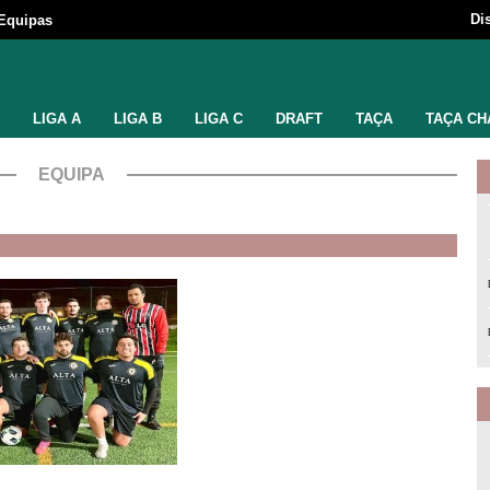
Di
Equipas
LIGA A
LIGA B
LIGA C
DRAFT
TAÇA
TAÇA CH
EQUIPA