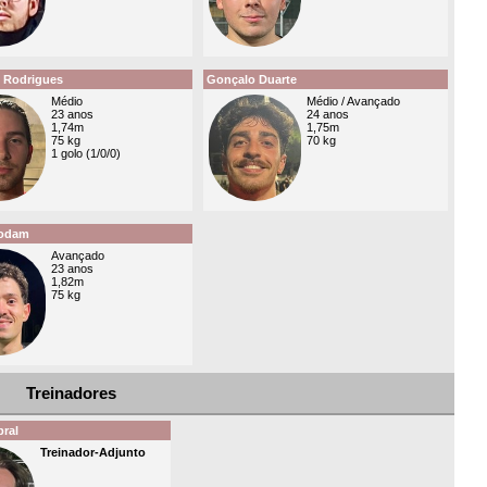
 Rodrigues
Gonçalo Duarte
Médio
Médio / Avançado
23 anos
24 anos
1,74m
1,75m
75 kg
70 kg
1 golo (1/0/0)
Rodam
Avançado
23 anos
1,82m
75 kg
Treinadores
ral
Treinador-Adjunto