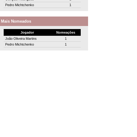
Pedro Michtchenko
1
Mais Nomeados
Jogador
Nomeações
João Oliveira Martins
1
Pedro Michtchenko
1