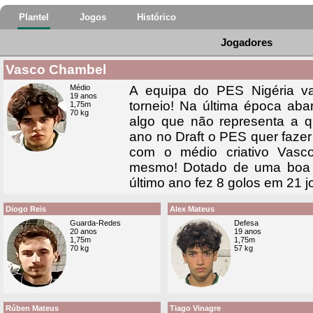
Plantel
Jogos
Histórico
Jogadores
Vasco Chambel
Médio
A equipa do PES Nigéria v
19 anos
torneio! Na última época ab
1,75m
70 kg
algo que não representa a qu
ano no Draft o PES quer faz
com o médio criativo Vasc
mesmo! Dotado de uma boa 
último ano fez 8 golos em 21 j
Diogo Reis
Alex Mateus
Guarda-Redes
Defesa
20 anos
19 anos
1,75m
1,75m
70 kg
57 kg
Rúben Mateus
Tiago Vinagre