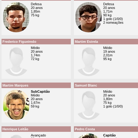
Defesa
Defesa
20 anos
20 anos
1,85m
1,71m
75 kg
90 kg
1 golo (1/0/0)
2 nomeações
Frederico Figueiredo
Martim Estrela
Médio
Médio
20 anos
19 anos
1,74m
2,01m
72 kg
95 kg
Martim Marques
Samuel Blanc
SubCapitão
Médio
Médio
20 anos
20 anos
1,80m
1,67m
75 kg
59 kg
1 golo (1/0/0)
Henrique Leitão
Pedro Costa
Avançado
Capitão