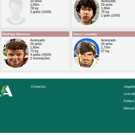
20 anos
Avançado
1,83m
20 anos
78 kg
1,89m
2 golos (2/0/0)
75 kg
1 golo (1/0/0)
Rodrigo Menezes
Vasco Loureiro
Avançado
Avançado
20 anos
20 anos
1,80m
1,73m
72 kg
57 kg
4 golos (4/0/0)
2 nomeações
Contactos
Jogador
Lista d
Política
Manual 